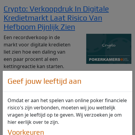
Crypto: Verkoopdruk In Digitale
Kredietmarkt Laat Risico Van
Hefboom Pijnlijk Zien
Een recordverkoop in de
markt voor digitale kredieten
liet zien hoe een daling van
een paar procent al een
kettingreactie kan starten.
Waarom liep het zo hard uit de hand, wat zegt dit over
Geef jouw leeftijd aan
liquiditeit en automatische liquidaties, en welke lessen
zijn er voor crypto-investeerders met krediet en
hefboom?
Omdat er aan het spelen van online poker financiele
risico's zijn verbonden, moeten wij jou wettelijk
Crypto: Ripple-Stablecoin en XRP
vragen je leeftijd op te geven. Wij verzoeken je om
Ledger Krijgen Afrikaanse Impuls Via
hier eerlijk over te zijn.
Investering in Flutterwave
Voorkeuren