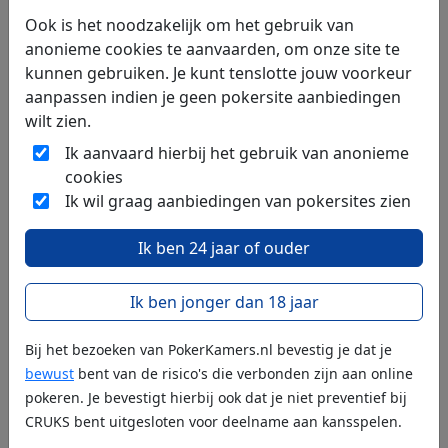
Ripple stapt met een
Ook is het noodzakelijk om het gebruik van
investering in Flutterwave het
anonieme cookies te aanvaarden, om onze site te
Afrikaanse betalingsverkeer
kunnen gebruiken. Je kunt tenslotte jouw voorkeur
binnen. Het bedrijf wil zijn
aanpassen indien je geen pokersite aanbiedingen
nieuwe stablecoin en de XRP
wilt zien.
Ledger inzetten voor grensoverschrijdende betalingen
Ik aanvaard hierbij het gebruik van anonieme
op het continent, via het bestaande netwerk van
cookies
Flutterwave.
Ik wil graag aanbiedingen van pokersites zien
Crypto: Bitcoin Springt Omhoog na
Ik ben 24 jaar of ouder
Renteverhoging Bank of Japan Naar
Ik ben jonger dan 18 jaar
Hoogste Niveau in 31 Jaar
Bitcoin veert op nadat de
Bij het bezoeken van PokerKamers.nl bevestig je dat je
Bank of Japan de rente
bewust
bent van de risico's die verbonden zijn aan online
onverwacht scherp verhoogt
pokeren. Je bevestigt hierbij ook dat je niet preventief bij
naar het hoogste niveau in 31
CRUKS bent uitgesloten voor deelname aan kansspelen.
jaar. Wat betekent deze