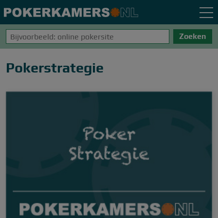
Zoeken
Home
»
Pokerstrategie
Pokerstrategie