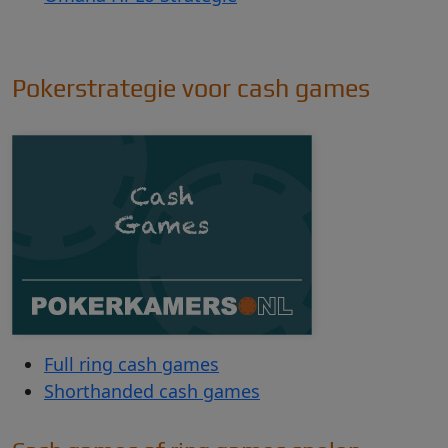
Pokerstrategie voor cash games
Full ring cash games
Shorthanded cash games