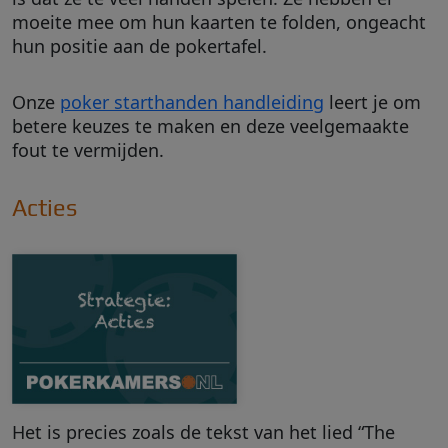
moeite mee om hun kaarten te folden, ongeacht
hun positie aan de pokertafel.
Onze
poker starthanden handleiding
leert je om
betere keuzes te maken en deze veelgemaakte
fout te vermijden.
Acties
Het is precies zoals de tekst van het lied “The