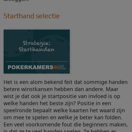
Starthand selectie
Het is een alom bekend feit dat sommige handen
betere winstkansen hebben dan andere. Maar
wist je dat ook je startpositie van invloed is op
welke handen het beste zijn? Positie in een
speelronde bepaalt welke kaarten het waard zijn
om mee te spelen en welke je beter kan folden.
Een veel voorkomende fout die beginners maken,
is dat ze te veel handen spelen. Ze hebben er