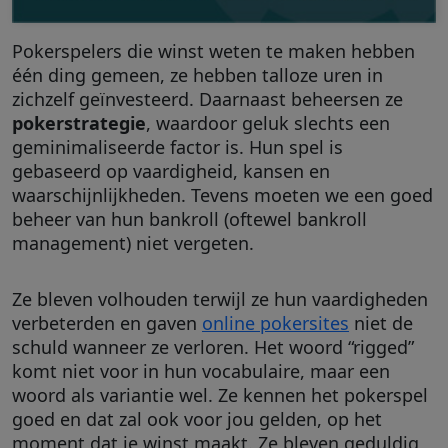
Pokerspelers die winst weten te maken hebben
één ding gemeen, ze hebben talloze uren in
zichzelf geïnvesteerd. Daarnaast beheersen ze
pokerstrategie
, waardoor geluk slechts een
geminimaliseerde factor is. Hun spel is
gebaseerd op vaardigheid, kansen en
waarschijnlijkheden. Tevens moeten we een goed
beheer van hun bankroll (oftewel bankroll
management) niet vergeten.
Ze bleven volhouden terwijl ze hun vaardigheden
verbeterden en gaven
online pokersites
niet de
schuld wanneer ze verloren. Het woord “rigged”
komt niet voor in hun vocabulaire, maar een
woord als variantie wel. Ze kennen het pokerspel
goed en dat zal ook voor jou gelden, op het
moment dat je winst maakt. Ze bleven geduldig