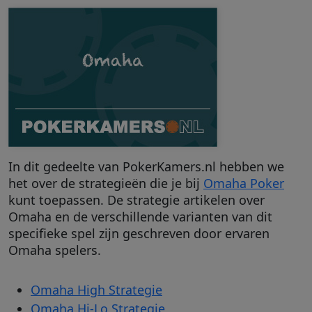
In dit gedeelte van PokerKamers.nl hebben we
het over de strategieën die je bij
Omaha Poker
kunt toepassen. De strategie artikelen over
Omaha en de verschillende varianten van dit
specifieke spel zijn geschreven door ervaren
Omaha spelers.
Omaha High Strategie
Omaha Hi-Lo Strategie