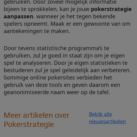
gebruiken. Door zoveel mogelijk informatie
bijeen te sprokkelen, kan je jouw
pokerstrategie
aanpassen
. wanneer je het tegen bekende
spelers opneemt. Maak er een gewoonte van om
aantekeningen te maken.
Door tevens statistische programma’s te
gebruiken, zul je goed in staat zijn om je eigen
spel te analyseren. Door je eigen statistieken te
bestuderen zul je spel geleidelijk aan verbeteren.
Sommige online pokersites verbieden het
gebruik van deze tools en geven daarom een
geanonimiseerde naam weer op de tafel.
Meer artikelen over
Bekijk alle
nieuwsartikelen
Pokerstrategie