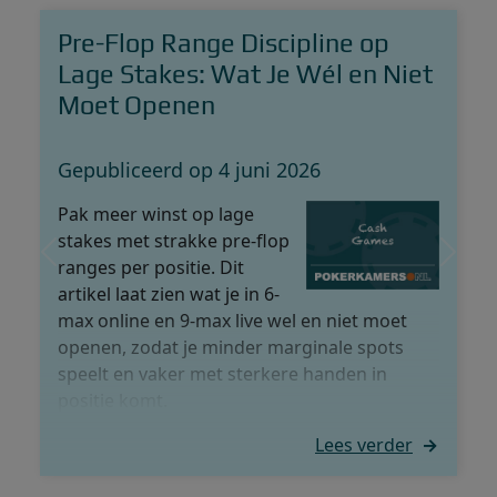
Pre-Flop Range Discipline op
Lage Stakes: Wat Je Wél en Niet
Moet Openen
Gepubliceerd op 4 juni 2026
Pak meer winst op lage
stakes met strakke pre-flop
Vorige
Volg
ranges per positie. Dit
artikel laat zien wat je in 6-
max online en 9-max live wel en niet moet
openen, zodat je minder marginale spots
speelt en vaker met sterkere handen in
positie komt.
Lees verder