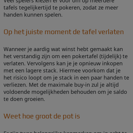
Veel spelers kiezen er voor om op meerdere
tafels tegelijkertijd te pokeren, zodat ze meer
handen kunnen spelen.
Op het juiste moment de tafel verlaten
Wanneer je aardig wat winst hebt gemaakt kan
het verstandig zijn om een pokertafel (tijdelijk) te
verlaten. Vervolgens kan je je opnieuw inkopen
met een lagere stack. Hiermee voorkom dat je
het risico loopt om je stack in een paar handen te
verliezen. Met de maximale buy-in zul je altijd
voldoende mogelijkheden behouden om je saldo
te doen groeien.
Weet hoe groot de pot is