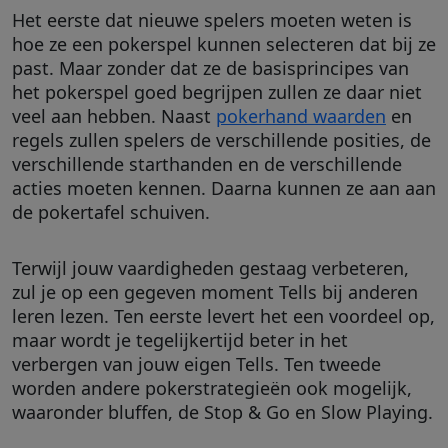
Het eerste dat nieuwe spelers moeten weten is
hoe ze een pokerspel kunnen selecteren dat bij ze
past. Maar zonder dat ze de basisprincipes van
het pokerspel goed begrijpen zullen ze daar niet
veel aan hebben. Naast
pokerhand waarden
en
regels zullen spelers de verschillende posities, de
verschillende starthanden en de verschillende
acties moeten kennen. Daarna kunnen ze aan aan
de pokertafel schuiven.
Terwijl jouw vaardigheden gestaag verbeteren,
zul je op een gegeven moment Tells bij anderen
leren lezen. Ten eerste levert het een voordeel op,
maar wordt je tegelijkertijd beter in het
verbergen van jouw eigen Tells. Ten tweede
worden andere pokerstrategieën ook mogelijk,
waaronder bluffen, de Stop & Go en Slow Playing.