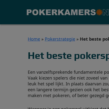
Home
»
Pokerstrategie
»
Het beste po
Het beste pokersp
Een vanzelfsprekende fundamentele po
Vaak kiezen spelers die niet zoveel va
leuk het spel lijkt. In plaats daarvan 
een langere termijn gezien ook het bes
maken met pokeren, of beter gezegd gee