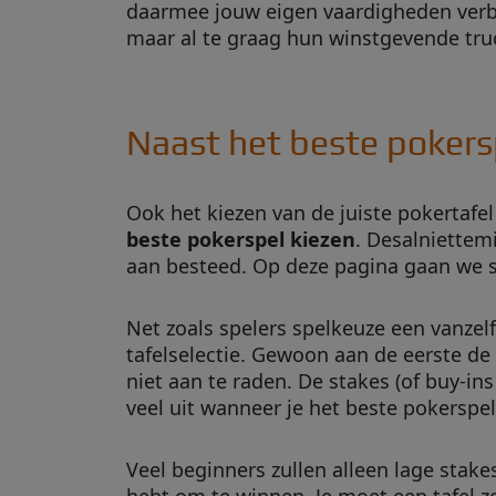
daarmee jouw eigen vaardigheden verbet
maar al te graag hun winstgevende tru
Naast het beste pokerspe
Ook het kiezen van de juiste pokertafel
beste pokerspel kiezen
. Desalniettem
aan besteed. Op deze pagina gaan we s
Net zoals spelers spelkeuze een vanzel
tafelselectie. Gewoon aan de eerste de 
niet aan te raden. De stakes (of buy-in
veel uit wanneer je het beste pokerspel 
Veel beginners zullen alleen lage stake