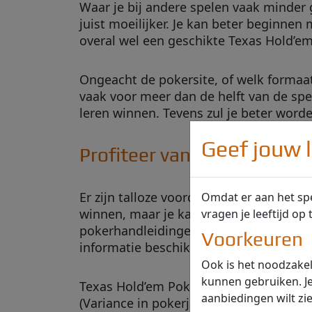
Waar je bij andere spelen vaak minde
juist moeilijker. Je kan beter beginnen
overal wel een geschikte Texas Hold’em
Ongeacht de pokersite, of welk formaat 
vaak voor meer dan de helft van de spe
leren winnen. Tevens zul je beter worde
Geef jouw l
Profiteer van de voordele
Er zijn talloze voordelen te noemen vo
Omdat er aan het spel
winnen, maar je kan ook van hun fouten 
vragen je leeftijd op 
pokerhandleidingen, zoals bijvoorbeeld 
Voorkeuren
informatie beschikbaar, wanneer jij je 
Ook is het noodzakel
kunnen gebruiken. Je
Texas Hold’em Poker is er in alle soort
aanbiedingen wilt zie
(Variance in pokerjargon). Hierdoor k