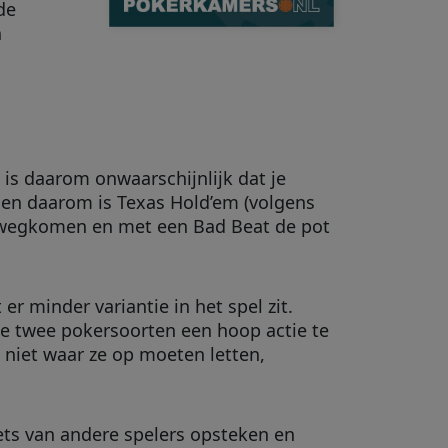
de
n
is daarom onwaarschijnlijk dat je
 en daarom is Texas Hold’em (volgens
ed wegkomen en met een Bad Beat de pot
 minder variantie in het spel zit.
ze twee pokersoorten een hoop actie te
niet waar ze op moeten letten,
ets van andere spelers opsteken en