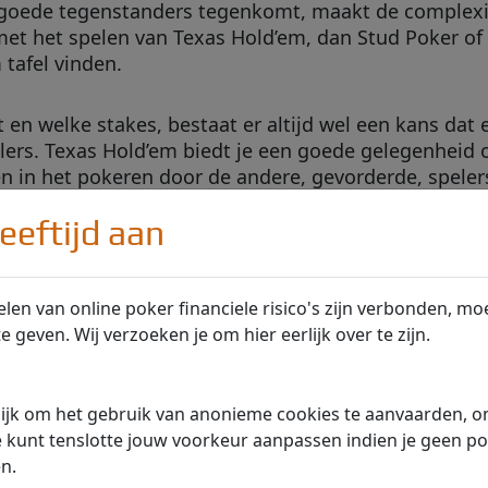
r goede tegenstanders tegenkomt, maakt de complexi
 met het spelen van Texas Hold’em, dan Stud Poker of
 tafel vinden.
en welke stakes, bestaat er altijd wel een kans dat e
lers. Texas Hold’em biedt je een goede gelegenheid o
n in het pokeren door de andere, gevorderde, spelers
eeftijd aan
n van Texas Hold’em
or het Texas Hold’em pokerspel. Zo zijn er voldoende
en van online poker financiele risico's zijn verbonden, moe
leren. Er zijn ontelbare boeken over pokerstrategie 
te geven. Wij verzoeken je om hier eerlijk over te zijn.
de handleiding die je nu leest. Er is op het internet
vaardigheden wilt verbeteren.
ijk om het gebruik van anonieme cookies te aanvaarden, om
 kunt tenslotte jouw voorkeur aanpassen indien je geen po
en en maten, op alle niveaus en voor alle stakes. He
n.
omen zelfs de meest zwakke broeders onder ons nog 