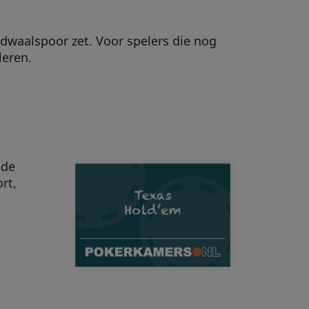
n dwaalspoor zet. Voor spelers die nog
leren.
 de
rt,