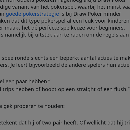
ige variant van het pokerspel, waarbij het minst va
van
goede pokerstrategie
is bij Draw Poker minder
ken dat dit type pokerspel alleen leuk voor kinderen 
 maakt het dé perfecte spelkeuze voor beginners.
s namelijk bij uitstek aan te raden om de regels aan
 speelronde slechts een beperkt aantal acties te ma
rs. Je leert bijvoorbeeld de andere spelers hun acties
el een paar hebben.”
l trips hebben of hoopt op een straight of een flush.”
de gek proberen te houden:
ekent dat hij of two pair heeft. Of wellicht dat hij tr