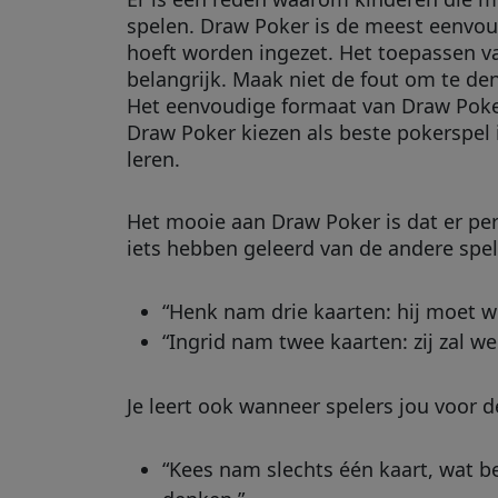
spelen. Draw Poker is de meest eenvoud
hoeft worden ingezet. Het toepassen 
belangrijk. Maak niet de fout om te den
Het eenvoudige formaat van Draw Poker
Draw Poker kiezen als beste pokerspel i
leren.
Het mooie aan Draw Poker is dat er per
iets hebben geleerd van de andere spele
“Henk nam drie kaarten: hij moet w
“Ingrid nam twee kaarten: zij zal we
Je leert ook wanneer spelers jou voor 
“Kees nam slechts één kaart, wat bet