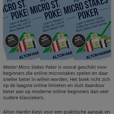
Master Micro Stakes Poker
is vooral geschikt voor
beginners die online microstakes spelen en daar
sneller beter in willen worden. Het boek richt zich
op de laagste online limieten en sluit daardoor
beter aan op moderne online beginners dan veel
oudere klassiekers.
Alton Hardin kiest voor een praktische aanpak en