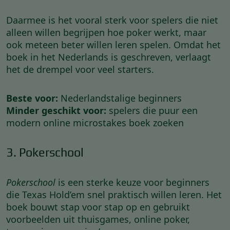
Daarmee is het vooral sterk voor spelers die niet
alleen willen begrijpen hoe poker werkt, maar
ook meteen beter willen leren spelen. Omdat het
boek in het Nederlands is geschreven, verlaagt
het de drempel voor veel starters.
Beste voor:
Nederlandstalige beginners
Minder geschikt voor:
spelers die puur een
modern online microstakes boek zoeken
3. Pokerschool
Pokerschool
is een sterke keuze voor beginners
die Texas Hold’em snel praktisch willen leren. Het
boek bouwt stap voor stap op en gebruikt
voorbeelden uit thuisgames, online poker,