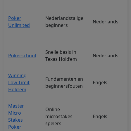
Poker
Nederlandstalige
Nederlands
H
Unlimited
beginners
Snelle basis in
Pokerschool
Nederlands
H
Texas Hold’em
Winning
Fundamenten en
Low-Limit
Engels
H
beginnersfouten
Hold’em
Master
Online
Micro
microstakes
Engels
G
Stakes
spelers
Poker