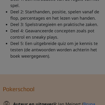
spel.
Deel 2: Starthanden, positie, spelen vanaf de
flop, percentages en het lezen van handen.
Deel 3: Spelstrategieën en praktische zaken.
Deel 4: Geavanceerde concepten zoals pot
control en sneaky plays.
Deel 5: Een uitgebreide quiz om je kennis te
testen (de antwoorden worden achterin het
boek weergegeven).
Pokerschool
Auteur en uitgeverij:
Jan Meinert (
Bruna