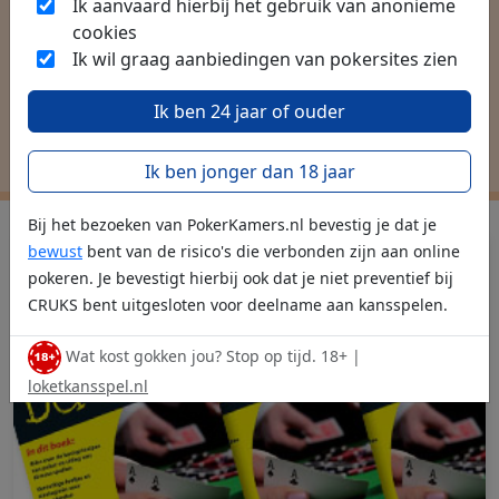
Ik aanvaard hierbij het gebruik van anonieme
en Lou Krieger (
BBNC
)
cookies
Jaar van eerste uitgave:
2007
Ik wil graag aanbiedingen van pokersites zien
Aantal pagina’s:
496
Ik ben 24 jaar of ouder
Geschreven taal:
Engels en Nederlands
Ik ben jonger dan 18 jaar
Bij het bezoeken van PokerKamers.nl bevestig je dat je
bewust
bent van de risico's die verbonden zijn aan online
pokeren. Je bevestigt hierbij ook dat je niet preventief bij
CRUKS bent uitgesloten voor deelname aan kansspelen.
Wat kost gokken jou? Stop op tijd. 18+ |
loketkansspel.nl