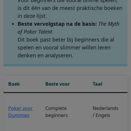
Voor beginners die vooral online spelen,
is dit één van de meest praktische boeken
in deze lijst.
Beste vervolgstap na de basis:
The Myth
of Poker Talent
Dit boek past beter bij beginners die al
spelen en vooral slimmer willen leren
denken en analyseren.
Boek
Beste voor
Taal
T
Poker voor
Complete
Nederlands
Z
Dummies
beginners
/ Engels