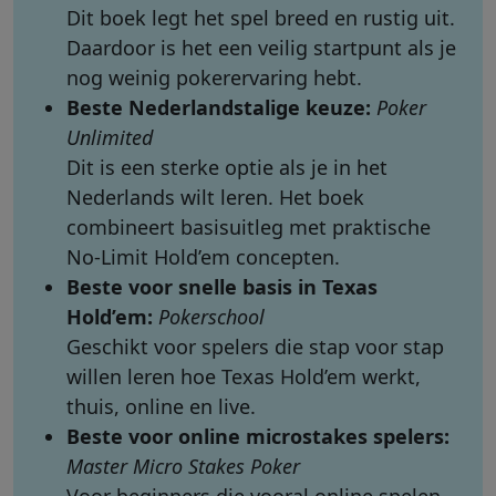
Dit boek legt het spel breed en rustig uit.
Daardoor is het een veilig startpunt als je
nog weinig pokerervaring hebt.
Beste Nederlandstalige keuze:
Poker
Unlimited
Dit is een sterke optie als je in het
Nederlands wilt leren. Het boek
combineert basisuitleg met praktische
No-Limit Hold’em concepten.
Beste voor snelle basis in Texas
Hold’em:
Pokerschool
Geschikt voor spelers die stap voor stap
willen leren hoe Texas Hold’em werkt,
thuis, online en live.
Beste voor online microstakes spelers:
Master Micro Stakes Poker