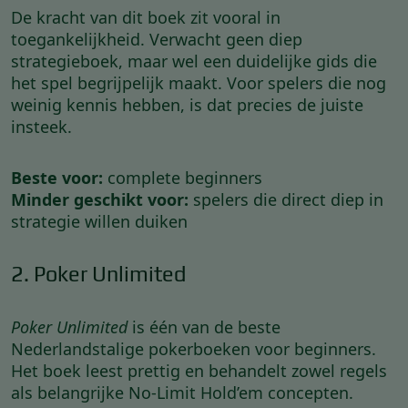
De kracht van dit boek zit vooral in
toegankelijkheid. Verwacht geen diep
strategieboek, maar wel een duidelijke gids die
het spel begrijpelijk maakt. Voor spelers die nog
weinig kennis hebben, is dat precies de juiste
insteek.
Beste voor:
complete beginners
Minder geschikt voor:
spelers die direct diep in
strategie willen duiken
2. Poker Unlimited
Poker Unlimited
is één van de beste
Nederlandstalige pokerboeken voor beginners.
Het boek leest prettig en behandelt zowel regels
als belangrijke No-Limit Hold’em concepten.