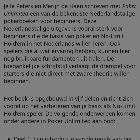
Jelle Peters en Merijn de Haen schreven met
Poker
Unlimited
een van de bekendste Nederlandstalige
pokerboeken voor beginners. Deze
Nederlandstalige uitgave is vooral sterk voor
beginners die de basis van poker en No-Limit
Hold’em in het Nederlands willen leren. Ook
spelers die al wat ervaring hebben, kunnen hier
nog bruikbare fundamenten uit halen. De
toegankelijke schrijfstijl verlaagt de drempel voor
starters die niet direct met zware theorie willen
beginnen.
Het boek is opgebouwd in vijf delen en richt zich
vooral op het verbeteren van je basis als No-Limit
Hold’em speler. De volgende onderwerpen komen
onder andere in Poker Unlimited aan bod:
Deel 1: Een introductie van de regels van het