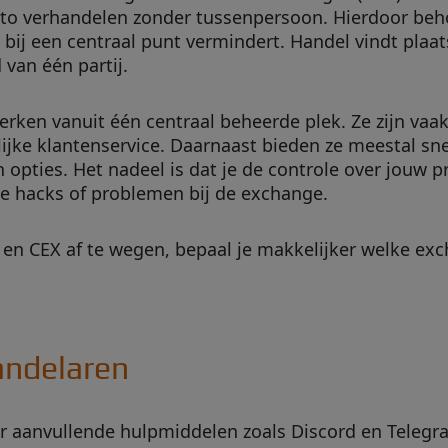
o verhandelen zonder tussenpersoon. Hierdoor behoud
s bij een centraal punt vermindert. Handel vindt plaa
van één partij.
werken vanuit één centraal beheerde plek. Ze zijn vaa
lijke klantenservice. Daarnaast bieden ze meestal sn
opties. Het nadeel is dat je de controle over jouw pr
ijke hacks of problemen bij de exchange.
en CEX af te wegen, bepaal je makkelijker welke exc
andelaren
 er aanvullende hulpmiddelen zoals Discord en Telegr