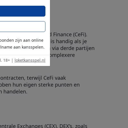
DeFi) en Centralized Finance (CeFi).
rbonden zijn aan online
niswap en Aave. Dit is handig als je
deelname aan kansspelen.
rganiseerde diensten via derde partijen
vindt bij grotere of complexere
d. 18+ |
loketkansspel.nl
contracten, terwijl CeFi vaak
ebben hun eigen sterke punten en
en handelen.
trale Exchanges (CEX). DEX’s, zoals