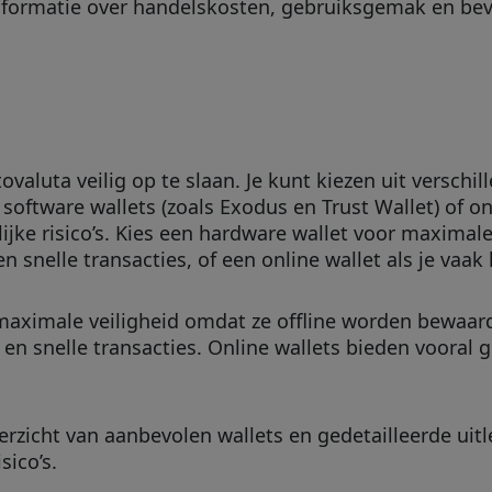
 informatie over handelskosten, gebruiksgemak en bev
ovaluta veilig op te slaan. Je kunt kiezen uit verschi
 software wallets (zoals Exodus en Trust Wallet) of o
jke risico’s. Kies een hardware wallet voor maximale 
en snelle transacties, of een online wallet als je vaa
aximale veiligheid omdat ze offline worden bewaard,
ik en snelle transacties. Online wallets bieden voora
rzicht van aanbevolen wallets en gedetailleerde uitleg
sico’s.