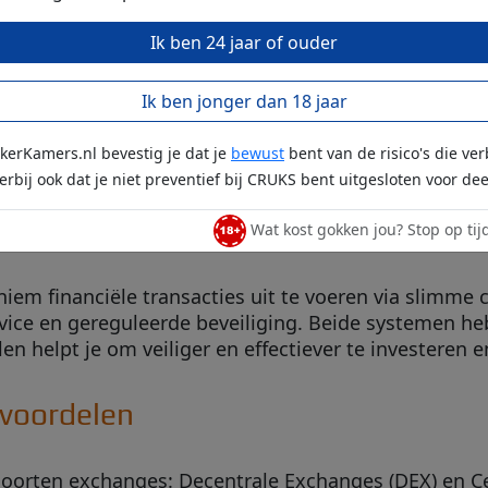
Ik ben 24 jaar of ouder
Ik ben jonger dan 18 jaar
angrijke financiële systemen: Decentralized Finance (
kerKamers.nl bevestig je dat je
bewust
bent van de risico's die ve
iële diensten zonder tussenkomst van banken, zoals U
ierbij ook dat je niet preventief bij CRUKS bent uitgesloten voor 
nder centrale controle. CeFi biedt juist centraal geo
voor wie gebruiksgemak en klantenservice belangrijk 
Wat kost gokken jou? Stop op tij
oniem financiële transacties uit te voeren via slimme 
rvice en gereguleerde beveiliging. Beide systemen h
llen helpt je om veiliger en effectiever te investeren 
 voordelen
oorten exchanges: Decentrale Exchanges (DEX) en Cen