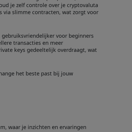
 je zelf controle over je cryptovaluta
ts via slimme contracten, wat zorgt voor
k gebruiksvriendelijker voor beginners
ellere transacties en meer
ivate keys gedeeltelijk overdraagt, wat
hange het beste past bij jouw
am, waar je inzichten en ervaringen