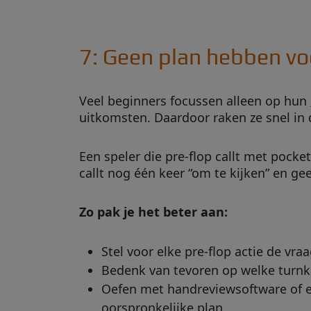
7: Geen plan hebben voo
Veel beginners focussen alleen op hun
uitkomsten. Daardoor raken ze snel in 
Een speler die pre-flop callt met pock
callt nog één keer “om te kijken” en ge
Zo pak je het beter aan:
Stel voor elke pre-flop actie de vr
Bedenk van tevoren op welke turnka
Oefen met handreviewsoftware of een
oorspronkelijke plan.