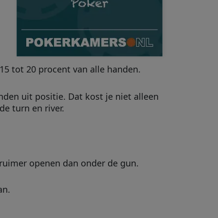
15 tot 20 procent van alle handen.
den uit positie. Dat kost je niet alleen
de turn en river.
je ruimer openen dan onder de gun.
an.