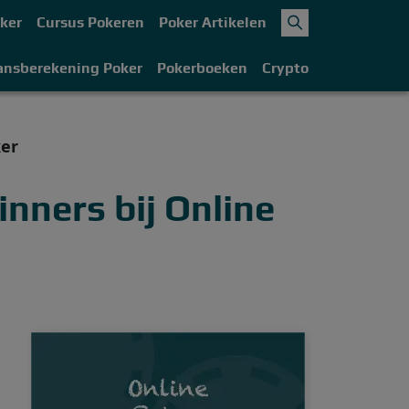
oker
Cursus Pokeren
Poker Artikelen
Zoeken
ansberekening Poker
Pokerboeken
Crypto
ker
nners bij Online