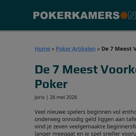
Home
»
Poker Artikelen
»
De 7 Meest 
De 7 Meest Voork
Poker
Joris
|
26 mei 2026
Veel nieuwe spelers beginnen vol enth
onderweg onnodig geld liggen aan tafe
vind je zeven veelgemaakte beginnersfo
langer meegaat en je spel sneller vooru