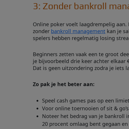
3: Zonder bankroll man
Online poker voelt laagdrempelig aan. 
zonder
bankroll management
kan je sa
spelers hebben regelmatig losing streaks
Beginners zetten vaak een te groot deel
je bijvoorbeeld drie keer achter elkaar
Dat is geen uitzondering zodra je iets l
Zo pak je het beter aan:
Speel cash games pas op een limiet 
Voor online toernooien of sit & go’s
Noteer het bedrag van je bankroll i
20 procent omlaag bent gegaan en e