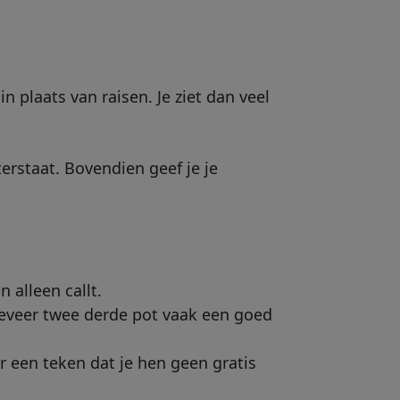
plaats van raisen. Je ziet dan veel
terstaat. Bovendien geef je je
 alleen callt.
geveer twee derde pot vaak een goed
 een teken dat je hen geen gratis