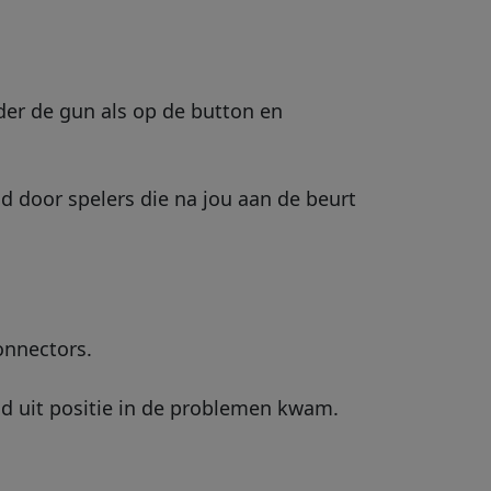
der de gun als op de button en
d door spelers die na jou aan de beurt
onnectors.
d uit positie in de problemen kwam.