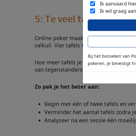
Ik aanvaard hie
Ik wil graag aa
5: Te veel tafels tegeli
Online poker maakt het makkelijk om
valkuil. Vier tafels tegelijk met elk 6
Bij het bezoeken van Po
Hoe meer tafels je opent, hoe minder aa
pokeren. Je bevestigt h
van tegenstanders. Daardoor leun je sn
Zo pak je het beter aan:
Begin met één of twee tafels en ver
Verminder het aantal tafels zodra j
Analyseer na een sessie één moeilijk