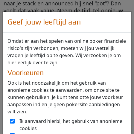
naar je stack en announced hij snel “pot”? Dan
voelt dat vaak value. Neem de tijd, tel opnieuw,
en combineer de wiskunde met gedrag. Schrijf de
Geef jouw leeftijd aan
uitkomst in je notities zodat je tijdens volgende
beslissingen directe referentie hebt.
Omdat er aan het spelen van online poker financiele
risico's zijn verbonden, moeten wij jou wettelijk
vragen je leeftijd op te geven. Wij verzoeken je om
Voorbeeldhand uitgewerkt
hier eerlijk over te zijn.
Voorkeuren
Met
op het genoemde Board
A
J
T
8
♣
♦
♣
♥
blokkeer je negen van de twaalf combinaties
Ook is het noodzakelijk om het gebruik van
nut flush (
[xc]). Je blokkeert ook drie
A
♣
anonieme cookies te aanvaarden, om onze site te
combo’s full house (
) en halveert het
8
8
♣
x
kunnen gebruiken. Je kunt tenslotte jouw voorkeur
aantal mogelijke
combos dankzij de
K
Q
x
x
aanpassen indien je geen pokersite aanbiedingen
die sommige straightlines afpakt.
J
♦
wilt zien.
Daartegenover blijven minstens twaalf
Ik aanvaard hierbij het gebruik van anonieme
combinaties over van gemiste straight draws
cookies
zonder clubs. De verhouding value versus bluf