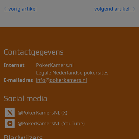
←
vorig artikel
volgend artikel
→
Bericht
navigatie
Contactgegevens
Internet
PokerKamers.nl
Legale Nederlandse pokersites
E-mailadres
info@pokerkamers.nl
Social media
@PokerKamersNL (X)
@PokerKamersNL (YouTube)
Bladwijzers