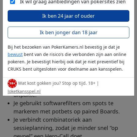
Ik wil graag aanbiedingen van pokersites zien
schuift daardoor richting 50-50. Omdat je 33
procent nodig hebt, is de Call winstgevend
Ik ben 24 jaar of ouder
zolang je tegenstander een standaard mix
speelt.
Ik ben jonger dan 18 jaar
Bij het bezoeken van PokerKamers.nl bevestig je dat je
bewust
bent van de risico's die verbonden zijn aan online
Wat je nu merkt
pokeren. Je bevestigt hierbij ook dat je niet preventief bij
CRUKS bent uitgesloten voor deelname aan kansspelen.
Je noteert direct na de hand welke blockers
Wat kost gokken jou? Stop op tijd. 18+ |
bepalend waren en hoe de showdown
loketkansspel.nl
uitpakte.
Je gebruikt softwarefilters om spots te
markeren met potbets op paired Boards.
Je verbindt combinatoriek aan
sessieplanning, zodat je minder snel “op
gevoel” een Hero-Call doet.