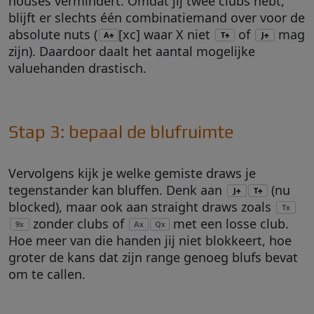
houses vermindert. Omdat jij twee clubs hebt,
blijft er slechts één combinatiemand over voor de
absolute nuts (
[xc] waar X niet
of
mag
A
T
J
♣
♣
♣
zijn). Daardoor daalt het aantal mogelijke
valuehanden drastisch.
Stap 3: bepaal de blufruimte
Vervolgens kijk je welke gemiste draws je
tegenstander kan bluffen. Denk aan
(nu
J
T
♣
♣
blocked), maar ook aan straight draws zoals
T
x
zonder clubs of
met een losse club.
9
A
Q
x
x
x
Hoe meer van die handen jij niet blokkeert, hoe
groter de kans dat zijn range genoeg blufs bevat
om te callen.