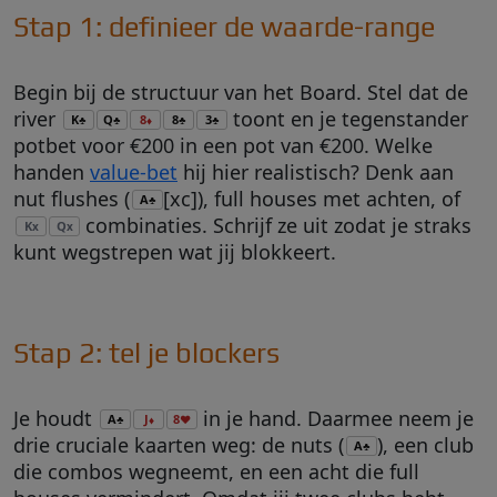
Stap 1: definieer de waarde-range
Begin bij de structuur van het Board. Stel dat de
river
toont en je tegenstander
K
Q
8
8
3
♣
♣
♦
♣
♣
potbet voor €200 in een pot van €200. Welke
handen
value-bet
hij hier realistisch? Denk aan
nut flushes (
[xc]), full houses met achten, of
A
♣
combinaties. Schrijf ze uit zodat je straks
K
Q
x
x
kunt wegstrepen wat jij blokkeert.
Stap 2: tel je blockers
Je houdt
in je hand. Daarmee neem je
A
J
8
♣
♦
♥
drie cruciale kaarten weg: de nuts (
), een club
A
♣
die combos wegneemt, en een acht die full