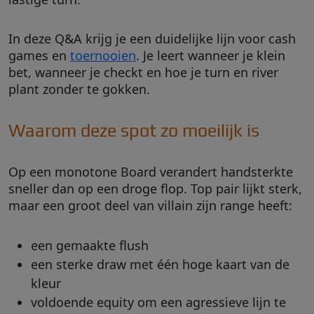
In deze Q&A krijg je een duidelijke lijn voor cash
games en
toernooien
. Je leert wanneer je klein
bet, wanneer je checkt en hoe je turn en river
plant zonder te gokken.
Waarom deze spot zo moeilijk is
Op een monotone Board verandert handsterkte
sneller dan op een droge flop. Top pair lijkt sterk,
maar een groot deel van villain zijn range heeft:
een gemaakte flush
een sterke draw met één hoge kaart van de
kleur
voldoende equity om een agressieve lijn te