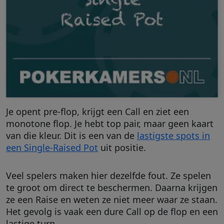
Je opent pre-flop, krijgt een Call en ziet een
monotone flop. Je hebt top pair, maar geen kaart
van die kleur. Dit is een van de
lastigste spots in
een Single-Raised Pot
uit positie.
Veel spelers maken hier dezelfde fout. Ze spelen
te groot om direct te beschermen. Daarna krijgen
ze een Raise en weten ze niet meer waar ze staan.
Het gevolg is vaak een dure Call op de flop en een
lastige turn.