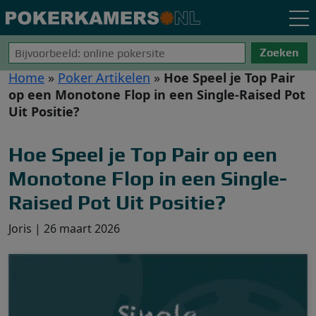
Zoeken
Home
»
Poker Artikelen
»
Hoe Speel je Top Pair
op een Monotone Flop in een Single-Raised Pot
Uit Positie?
Hoe Speel je Top Pair op een
Monotone Flop in een Single-
Raised Pot Uit Positie?
Joris
|
26 maart 2026