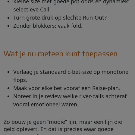
Kleine size met goede pot odds en dynamiek:
selectieve Call.
Turn grote druk op slechte Run-Out?
Zonder blokkers: vaak fold.
Wat je nu meteen kunt toepassen
Verlaag je standaard c-bet-size op monotone
flops.
Maak voor elke bet vooraf een Raise-plan.
Noteer in je review welke river-calls achteraf
vooral emotioneel waren.
Zo bouw je geen “mooie” lijn, maar een lijn die
geld oplevert. En dat is precies waar goede