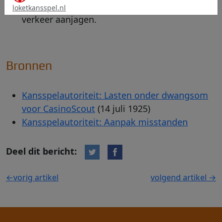
aanbieders, maar ook tegen partijen die
loketkansspel.nl
verkeer aanjagen.
Bronnen
Kansspelautoriteit: Lasten onder dwangsom
voor CasinoScout
(14 juli 1925)
Kansspelautoriteit: Aanpak misstanden
Deel dit bericht:
←
vorig artikel
volgend artikel
→
Bericht
navigatie