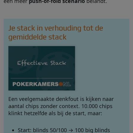
een meer
push‑of‑fold scenario
belandt.
Je stack in verhouding tot de
gemiddelde stack
Een veelgemaakte denkfout is kijken naar
aantal chips zonder context. 10.000 chips
klinkt hetzelfde als bij de start, maar:
Start: blinds 50/100 → 100 big blinds