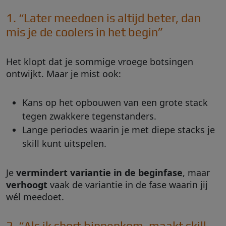
1. “Later meedoen is altijd beter, dan
mis je de coolers in het begin”
Het klopt dat je sommige vroege botsingen
ontwijkt. Maar je mist ook:
Kans op het opbouwen van een grote stack
tegen zwakkere tegenstanders.
Lange periodes waarin je met diepe stacks je
skill kunt uitspelen.
Je
vermindert variantie in de beginfase
, maar
verhoogt
vaak de variantie in de fase waarin jij
wél meedoet.
2. “Als ik short binnenkom, maakt skill