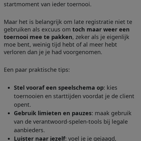
startmoment van ieder toernooi.
Maar het is belangrijk om late registratie niet te
gebruiken als excuus om
toch maar weer een
toernooi mee te pakken
, zeker als je eigenlijk
moe bent, weinig tijd hebt of al meer hebt
verloren dan je je had voorgenomen.
Een paar praktische tips:
Stel vooraf een speelschema op
: kies
toernooien en starttijden voordat je de client
opent.
Gebruik limieten en pauzes
: maak gebruik
van de verantwoord‑spelen‑tools bij legale
aanbieders.
Luister naar jezelf
: voel je je gejaagd,