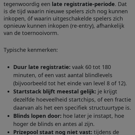
tegenwoordig een
late registratie‑periode
. Dat
is de tijd waarin nieuwe spelers zich nog kunnen
inkopen, óf waarin uitgeschakelde spelers zich
opnieuw kunnen inkopen (re‑entry), afhankelijk
van de toernooivorm.
Typische kenmerken:
Duur late registratie:
vaak 60 tot 180
minuten, of een vast aantal blindlevels
(bijvoorbeeld tot het einde van level 8 of 12).
Startstack blijft meestal gelijk:
je krijgt
dezelfde hoeveelheid startchips, of een fractie
daarvan als het een specifiek structuurtype is.
Blinds lopen door:
hoe later je instapt, hoe
hoger de blinds en antes al zijn.
Prizepool staat nog niet vast:
tijdens de