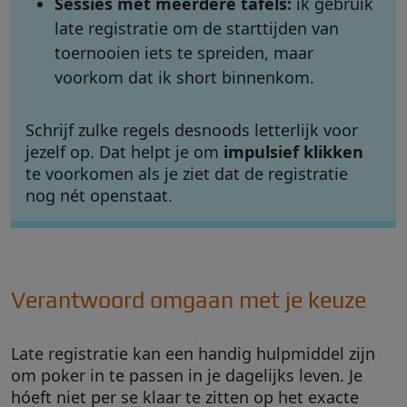
Sessies met meerdere tafels:
ik gebruik
late registratie om de starttijden van
toernooien iets te spreiden, maar
voorkom dat ik short binnenkom.
Schrijf zulke regels desnoods letterlijk voor
jezelf op. Dat helpt je om
impulsief klikken
te voorkomen als je ziet dat de registratie
nog nét openstaat.
Verantwoord omgaan met je keuze
Late registratie kan een handig hulpmiddel zijn
om poker in te passen in je dagelijks leven. Je
hóeft niet per se klaar te zitten op het exacte