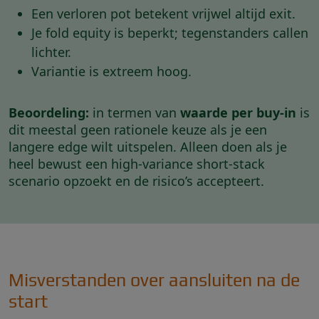
Een verloren pot betekent vrijwel altijd exit.
Je fold equity is beperkt; tegenstanders callen
lichter.
Variantie is extreem hoog.
Beoordeling:
in termen van
waarde per buy‑in
is
dit meestal geen rationele keuze als je een
langere edge wilt uitspelen. Alleen doen als je
heel bewust een high‑variance short‑stack
scenario opzoekt en de risico’s accepteert.
Misverstanden over aansluiten na de
start