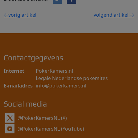
←
vorig artikel
volgend artikel
→
Bericht
navigatie
Contactgegevens
Internet
PokerKamers.nl
Legale Nederlandse pokersites
E-mailadres
info@pokerkamers.nl
Social media
@PokerKamersNL (X)
@PokerKamersNL (YouTube)