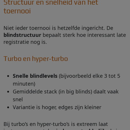
Structuur en snelheid van het
toernooi
Niet ieder toernooi is hetzelfde ingericht. De
blindstructuur
bepaalt sterk hoe interessant late
registratie nog is.
Turbo en hyper‑turbo
Snelle blindlevels
(bijvoorbeeld elke 3 tot 5
minuten)
Gemiddelde stack (in big blinds) daalt vaak
snel
Variantie is hoger, edges zijn kleiner
Bij turbo’s en hyper‑turbo’s is extreem laat