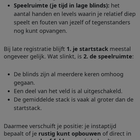
Speelruimte (je tijd in lage blinds):
het
aantal handen en levels waarin je relatief diep
speelt en fouten van jezelf of tegenstanders
nog kunt opvangen.
Bij late registratie blijft
1. je startstack
meestal
ongeveer gelijk. Wat slinkt, is
2. de speelruimte
:
De blinds zijn al meerdere keren omhoog
gegaan.
Een deel van het veld is al uitgeschakeld.
De gemiddelde stack is vaak al groter dan de
startstack.
Daarmee verschuift je positie: je instaptijd
bepaalt of je
rustig kunt opbouwen
of direct in