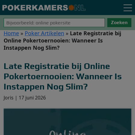
Zoeken
Home
»
Poker Artikelen
»
Late Registratie bij
Online Pokertoernooien: Wanneer Is
Instappen Nog Slim?
Late Registratie bij Online
Pokertoernooien: Wanneer Is
Instappen Nog Slim?
Joris
|
17 juni 2026