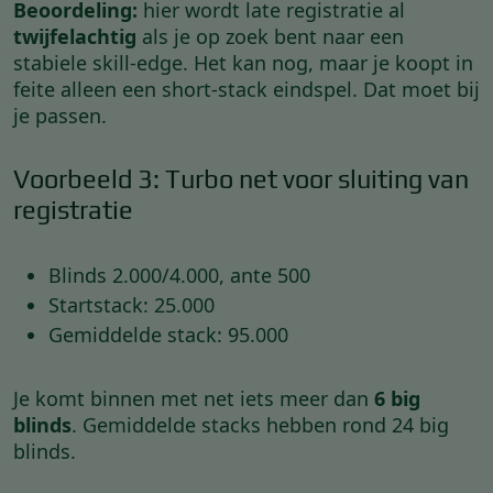
Beoordeling:
hier wordt late registratie al
twijfelachtig
als je op zoek bent naar een
stabiele skill-edge. Het kan nog, maar je koopt in
feite alleen een short-stack eindspel. Dat moet bij
je passen.
Voorbeeld 3: Turbo net voor sluiting van
registratie
Blinds 2.000/4.000, ante 500
Startstack: 25.000
Gemiddelde stack: 95.000
Je komt binnen met net iets meer dan
6 big
blinds
. Gemiddelde stacks hebben rond 24 big
blinds.