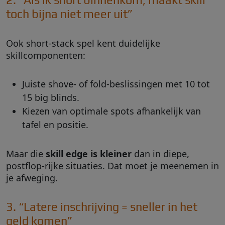
toch bijna niet meer uit”
Ook short‑stack spel kent duidelijke
skillcomponenten:
Juiste shove- of fold-beslissingen met 10 tot
15 big blinds.
Kiezen van optimale spots afhankelijk van
tafel en positie.
Maar die
skill edge is kleiner
dan in diepe,
postflop‑rijke situaties. Dat moet je meenemen in
je afweging.
3. “Latere inschrijving = sneller in het
geld komen”