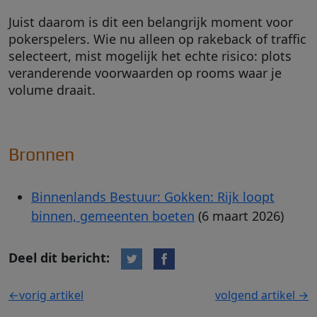
Juist daarom is dit een belangrijk moment voor
pokerspelers. Wie nu alleen op rakeback of traffic
selecteert, mist mogelijk het echte risico: plots
veranderende voorwaarden op rooms waar je
volume draait.
Bronnen
Binnenlands Bestuur: Gokken: Rijk loopt
binnen, gemeenten boeten
(6 maart 2026)
Deel dit bericht:
←
vorig artikel
volgend artikel
→