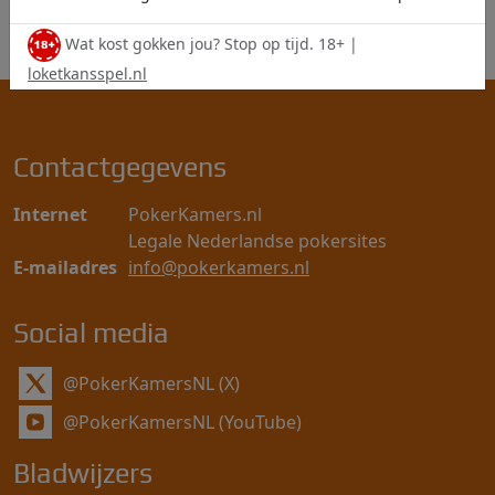
Wat kost gokken jou? Stop op tijd. 18+ |
loketkansspel.nl
Contactgegevens
Internet
PokerKamers.nl
Legale Nederlandse pokersites
E-mailadres
info@pokerkamers.nl
Social media
@PokerKamersNL (X)
@PokerKamersNL (YouTube)
Bladwijzers