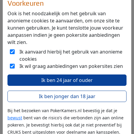
Voorkeuren
maken. Hoe meer Outs je hebt, hoe groter je kansen.
Bestudeer onze pagina over
Outs Berekenen
Ook is het noodzakelijk om het gebruik van
aandachtig omdat het belangrijk is om dit zo snel
anonieme cookies te aanvaarden, om onze site te
mogelijk te begrijpen.
kunnen gebruiken. Je kunt tenslotte jouw voorkeur
aanpassen indien je geen pokersite aanbiedingen
wilt zien.
Over Bet
Ik aanvaard hierbij het gebruik van anonieme
cookies
Een
Over Bet
betekent dat er meer wordt ingezet dan
Ik wil graag aanbiedingen van pokersites zien
het bedrag dat momenteel in de
Pot
zit.
Ik ben 24 jaar of ouder
Over Pair
Ik ben jonger dan 18 jaar
Als de rangorde van de kaarten die jouw
Pocket Pair
vormen hoger is dan alle kaarten op tafel, heb je een
Bij het bezoeken van PokerKamers.nl bevestig je dat je
Over Pair
. Bijvoorbeeld: je hebt
en het
Board
K
K
♠
♥
bewust
bent van de risico's die verbonden zijn aan online
toont
. Zie ook
Under Pair
.
6
9
Q
♠
♥
♣
pokeren. Je bevestigt hierbij ook dat je niet preventief bij
CRUKS bent uitgesloten voor deelname aan kansspelen.