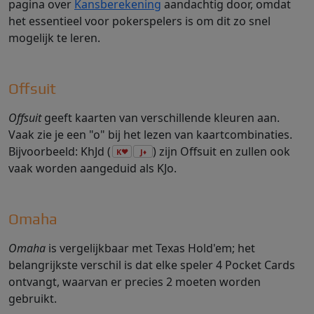
pagina over
Kansberekening
aandachtig door, omdat
het essentieel voor pokerspelers is om dit zo snel
mogelijk te leren.
Offsuit
Offsuit
geeft kaarten van verschillende kleuren aan.
Vaak zie je een "o" bij het lezen van kaartcombinaties.
Bijvoorbeeld: KhJd (
) zijn Offsuit en zullen ook
K
J
♥
♦
vaak worden aangeduid als KJo.
Omaha
Omaha
is vergelijkbaar met
Texas Hold'em
; het
belangrijkste verschil is dat elke speler 4
Pocket Cards
ontvangt, waarvan er precies 2 moeten worden
gebruikt.